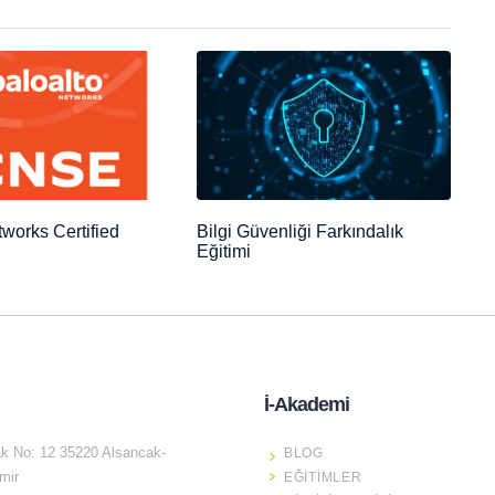
tworks Certified
Bilgi Güvenliği Farkındalık
Eğitimi
İ-Akademi
k No: 12 35220 Alsancak-
BLOG
mir
EĞITIMLER