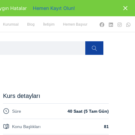
ygın Hatalar
Hemen Kayıt Olun!
Kurumsal
Blog
İletişim
Hemen Başvur
Kurs detayları
Süre
40 Saat (5 Tam Gün)
Konu Başlıkları
81