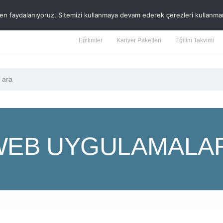
r'da Active Directory Yönetimi: En İyi Uygulamalar ve Ya
rden faydalanıyoruz. Sitemizi kullanmaya devam ederek çerezleri kullanma
Eğitimler
Kariyer Paketleri
Eğitim Takvimi
WEB UYGULAMALAR