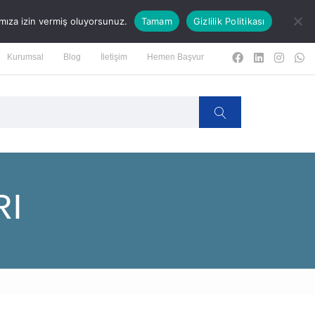
ygın Hatalar
Hemen Kayıt Olun!
mıza izin vermiş oluyorsunuz.
Tamam
Gizlilik Politikası
Kurumsal
Blog
İletişim
Hemen Başvur
I