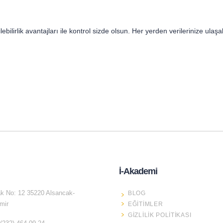
ilirlik avantajları ile kontrol sizde olsun. Her yerden verilerinize ulaşabil
İ-Akademi
k No: 12 35220 Alsancak-
BLOG
mir
EĞITIMLER
GIZLILIK POLITIKASI