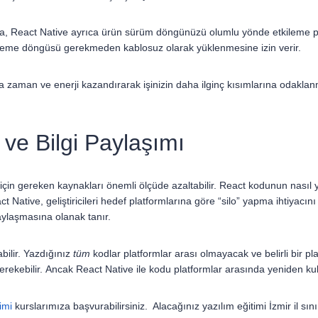
sıra, React Native ayrıca ürün sürüm döngünüzü olumlu yönde etkileme po
nceleme döngüsü gerekmeden kablosuz olarak yüklenmesine izin verir.
nıza zaman ve enerji kazandırarak işinizin daha ilginç kısımlarına odak
ve Bilgi Paylaşımı
in gereken kaynakları önemli ölçüde azaltabilir. React kodunun nasıl yazı
t Native, geliştiricileri hedef platformlarına göre “silo” yapma ihtiyacın
paylaşmasına olanak tanır.
bilir. Yazdığınız
tüm
kodlar platformlar arası olmayacak ve belirli bir pl
gerekebilir. Ancak React Native ile kodu platformlar arasında yeniden k
imi
kurslarımıza başvurabilirsiniz. Alacağınız yazılım eğitimi İzmir il sın