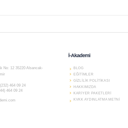
İ-Akademi
k No: 12 35220 Alsancak-
BLOG
mir
EĞITIMLER
GIZLILIK POLITIKASI
 (232) 464 09 24
HAKKIMIZDA
544) 464 09 24
KARIYER PAKETLERI
KVKK AYDINLATMA METNI
demi.com