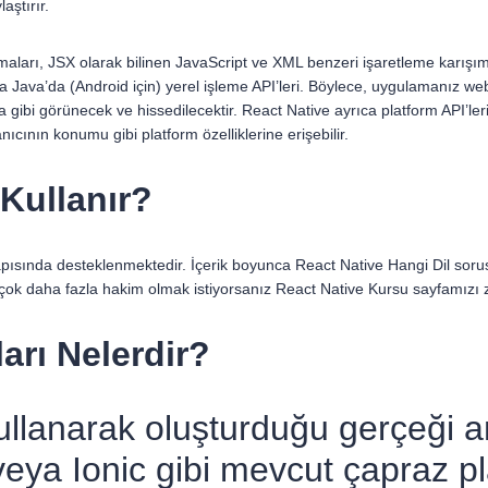
aştırır.
ları, JSX olarak bilinen JavaScript ve XML benzeri işaretleme karışımı k
a Java’da (Android için) yerel işleme API’leri. Böylece, uygulamanız web
gibi görünecek ve hissedilecektir. React Native ayrıca platform API’leri
cının konumu gibi platform özelliklerine erişebilir.
 Kullanır?
sında desteklenmektedir. İçerik boyunca React Native Hangi Dil soru
 çok daha fazla hakim olmak istiyorsanız React Native Kursu sayfamızı zi
arı Nelerdir?
kullanarak oluşturduğu gerçeği 
 veya Ionic gibi mevcut çapraz 