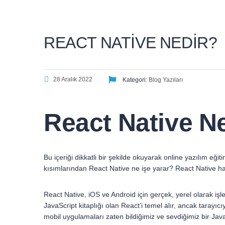
REACT NATIVE NEDIR?
28 Aralık 2022
Kategori:
Blog Yazıları
React Native N
Bu içeriği dikkatli bir şekilde okuyarak online yazılım eğit
kısımlarından React Native ne işe yarar? React Native hang
React Native, iOS ve Android için gerçek, yerel olarak iş
JavaScript kitaplığı olan React’i temel alır, ancak tarayıc
mobil uygulamaları zaten bildiğimiz ve sevdiğimiz bir Java