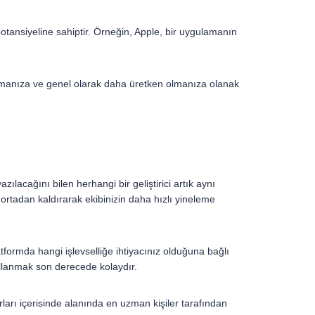
tansiyeline sahiptir. Örneğin, Apple, bir uygulamanın
lanmanıza ve genel olarak daha üretken olmanıza olanak
lacağını bilen herhangi bir geliştirici artık aynı
ı ortadan kaldırarak ekibinizin daha hızlı yineleme
atformda hangi işlevselliğe ihtiyacınız olduğuna bağlı
ullanmak son derecede kolaydır.
ırları içerisinde alanında en uzman kişiler tarafından