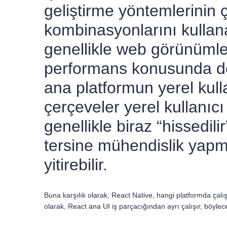
geliştirme yöntemlerinin
kombinasyonlarını kulla
genellikle web görünümler
performans konusunda deza
ana platformun yerel kull
çerçeveler yerel kullanıcı
genellikle biraz “hissedil
tersine mühendislik yapma
yitirebilir.
Buna karşılık olarak, React Native, hangi platformda çalı
olarak, React ana UI iş parçacığından ayrı çalışır, böy