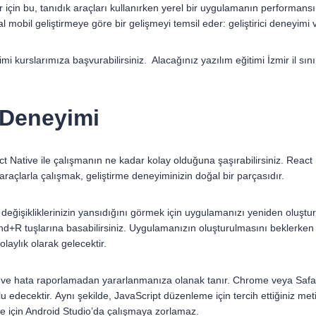
er için bu, tanıdık araçları kullanırken yerel bir uygulamanın performan
 mobil geliştirmeye göre bir gelişmeyi temsil eder: geliştirici deneyimi v
mi kurslarımıza başvurabilirsiniz. Alacağınız yazılım eğitimi İzmir il sın
i Deneyimi
t Native ile çalışmanın ne kadar kolay olduğuna şaşırabilirsiniz. React Na
araçlarla çalışmak, geliştirme deneyiminizin doğal bir parçasıdır.
 değişikliklerinizin yansıdığını görmek için uygulamanızı yeniden olu
d+R tuşlarına basabilirsiniz. Uygulamanızın oluşturulmasını beklerken
laylık olarak gelecektir.
 ve hata raporlamadan yararlanmanıza olanak tanır. Chrome veya Safari’
lu edecektir. Aynı şekilde, JavaScript düzenleme için tercih ettiğiniz meti
e için Android Studio’da çalışmaya zorlamaz.