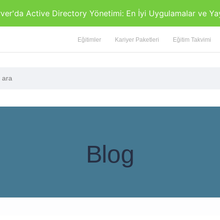
r'da Active Directory Yönetimi: En İyi Uygulamalar ve Ya
Eğitimler
Kariyer Paketleri
Eğitim Takvimi
Blog