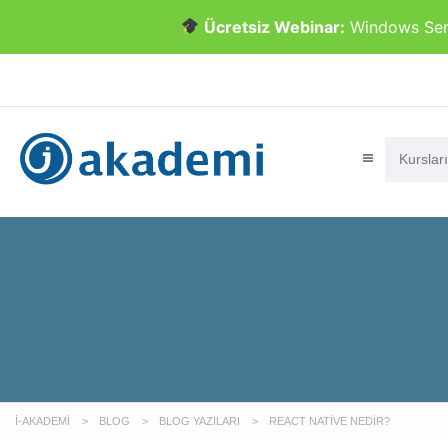
Ücretsiz Webinar:
Windows Serve
İ-AKADEMI
>
BLOG
>
BLOG YAZILARI
>
REACT NATIVE NEDIR?