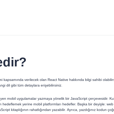
edir?
imi kapsamında verilecek olan React Native hakkında bilgi sahibi olabilirsi
i dil gibi tüm detaylara erişebilirsiniz.
leyen mobil uygulamalar yazmaya yönelik bir JavaScript çerçevesidir. Ku
ıyı hedeflemek yerine mobil platformları hedefler. Başka bir deyişle: web 
Script kitaplığının rahatlığından yazabilir. Ayrıca, yazdığınız kodun çoğu