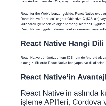
hem Android hem de iOS için aynı anda geliştirmeyi kolayl
React for the Web’e benzer şekilde, React Native uygulama
React Native “köprüsü” çağrılır Objective-C (iOS için) vey
kullanarak işlenecek ve diğer herhangi bir mobil uygulama 
React Native uygulamalarınız telefon kamerası veya kullanı
React Native Hangi Dili
React Native günümüzde hem İOS hem de Android alt yapı
alacağız. Sizlerde React Native kod yapısı ve dil ailesine
React Native’in Avantajl
React Native’in aslında 
işleme API’leri, Cordova