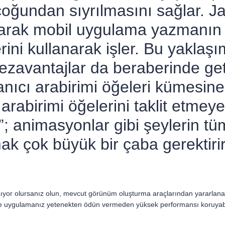
 çoğundan sıyrılmasını sağlar.
narak mobil uygulama yazmanın
ini kullanarak işler. Bu yaklaşı
vantajlar da beraberinde getiri
anıcı arabirimi öğeleri kümesine 
 arabirimi öğelerini taklit etmey
ir”; animasyonlar gibi şeylerin tü
k çok büyük bir çaba gerektirir 
şıyor olursanız olun, mevcut görünüm oluşturma araçlarından yararlanara
lece uygulamanız yetenekten ödün vermeden yüksek performansı koruyabi