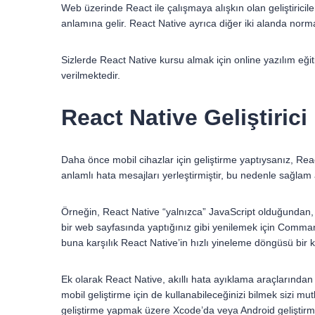
Web üzerinde React ile çalışmaya alışkın olan geliştiricil
anlamına gelir. React Native ayrıca diğer iki alanda normal
Sizlerde React Native kursu almak için online yazılım eğiti
verilmektedir.
React Native Geliştiric
Daha önce mobil cihazlar için geliştirme yaptıysanız, Reac
anlamlı hata mesajları yerleştirmiştir, bu nedenle sağlam 
Örneğin, React Native “yalnızca” JavaScript olduğundan,
bir web sayfasında yaptığınız gibi yenilemek için Comman
buna karşılık React Native’in hızlı yineleme döngüsü bir ko
Ek olarak React Native, akıllı hata ayıklama araçlarından
mobil geliştirme için de kullanabileceğinizi bilmek sizi mut
geliştirme yapmak üzere Xcode’da veya Android geliştirm