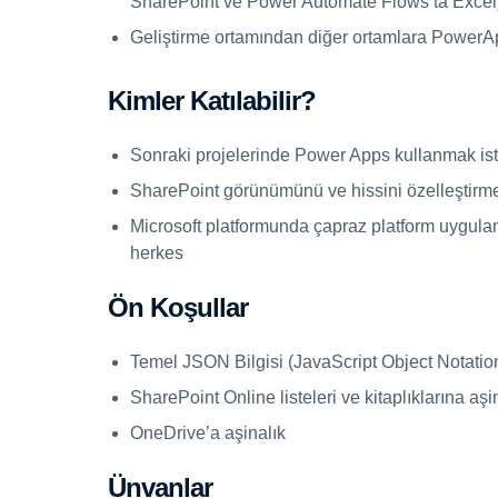
SharePoint ve Power Automate Flows’ta Excel
Geliştirme ortamından diğer ortamlara PowerApp
Kimler Katılabilir?
Sonraki projelerinde Power Apps kullanmak iste
SharePoint görünümünü ve hissini özelleştirm
Microsoft platformunda çapraz platform uygulam
herkes
Ön Koşullar
Temel JSON Bilgisi (JavaScript Object Notatio
SharePoint Online listeleri ve kitaplıklarına aşi
OneDrive’a aşinalık
Ünvanlar