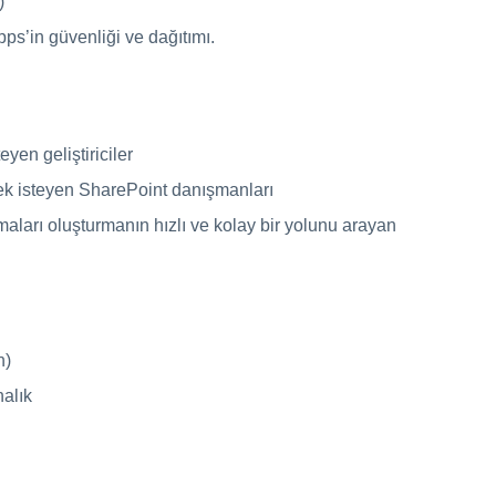
)
s’in güvenliği ve dağıtımı.
yen geliştiriciler
ek isteyen SharePoint danışmanları
aları oluşturmanın hızlı ve kolay bir yolunu arayan
n)
nalık