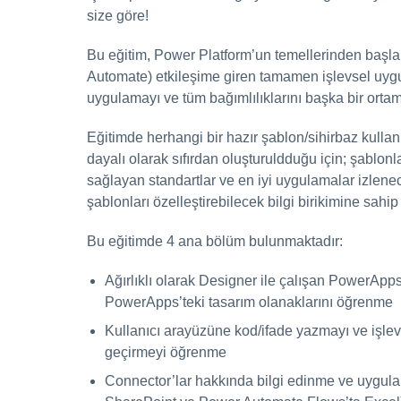
size göre!
Bu eğitim, Power Platform’un temellerinden başlar
Automate) etkileşime giren tamamen işlevsel uyg
uygulamayı ve tüm bağımlılıklarını başka bir orta
Eğitimde herhangi bir hazır şablon/sihirbaz kull
dayalı olarak sıfırdan oluşturuldduğu için; şablo
sağlayan standartlar ve en iyi uygulamalar izlenece
şablonları özelleştirebilecek bilgi birikimine sahip
Bu eğitimde 4 ana bölüm bulunmaktadır:
Ağırlıklı olarak Designer ile çalışan PowerApp
PowerApps’teki tasarım olanaklarını öğrenme
Kullanıcı arayüzüne kod/ifade yazmayı ve işlev
geçirmeyi öğrenme
Connector’lar hakkında bilgi edinme ve uygula