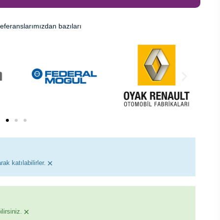
eferanslarımızdan bazıları
×
ak katılabilirler.
×
irsiniz.