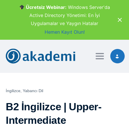
Ücretsiz Webinar:
Windows Server'da
Active Directory Yönetimi: En İyi
Uygulamalar ve Yaygın Hatalar
Hemen Kayıt Olun!
Toggle navig
İngilizce,
Yabancı Dil
B2 İngilizce | Upper-
Intermediate