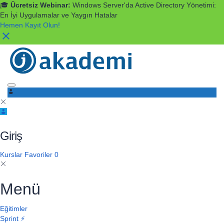
🎓
Ücretsiz Webinar:
Windows Server'da Active Directory Yönetimi:
En İyi Uygulamalar ve Yaygın Hatalar
Hemen Kayıt Olun!
Toggle navigation
Giriş
Kurslar
Favoriler
0
Menü
Eğitimler
Sprint ⚡