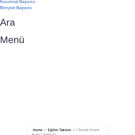
Kurumsal Başvuru
Bireysel Başvuru
Ara
Menü
Bir sorunuz mu var?
Talep Gönder
Mesajı gönderildi.
Kapalı
Home
Eğitim Takvimi
1 Günde Power
Apps | Hafta İçi