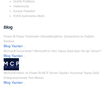
Gizlilik Politikası
Hakkımızda
Kariyer Paketleri
KVKK Aydınlatma Metni
Blog
Power BI Rapor Teslimatını Otomatikleştirme: Zamanlama ve Dağıtım
Rehberi
Blog Yazıları
,
Microsoft Scout Nedir? Microsoft’un Yeni Yapay Zekâ Ajanı Ne İşe Yarıyor?
Blog Yazıları
,
Microsoft Fabric ve Power BI MCP Server Yapıları: Kurumsal Yapay Zekâ
Entegrasyonunda Yeni Mimari
Blog Yazıları
,
Giriş Yap