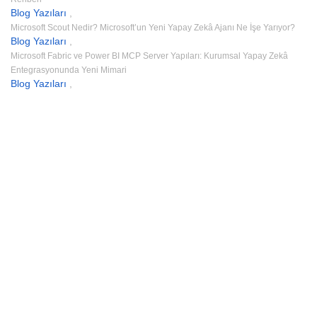
Blog Yazıları
,
Microsoft Scout Nedir? Microsoft’un Yeni Yapay Zekâ Ajanı Ne İşe Yarıyor?
Blog Yazıları
,
Microsoft Fabric ve Power BI MCP Server Yapıları: Kurumsal Yapay Zekâ
Entegrasyonunda Yeni Mimari
Blog Yazıları
,
Giriş Yap
Parola en az 8 karakterden oluşmalı,
rakam ve harf içermeli, en az 1 büyük harf içermelidir
Verilerimin bu web sitesi tarafından saklanmasını ve işlenmesini
onaylıyorum.
Gizlilik Politikası
Beni Hatırla
Giriş Yap
Üye Ol