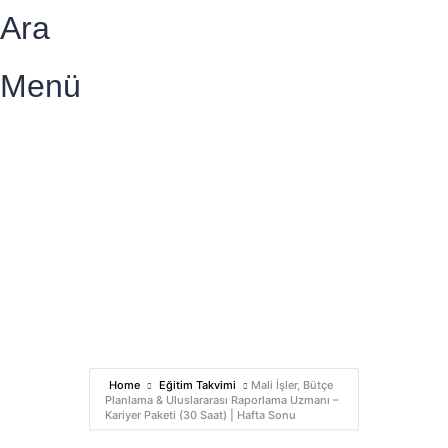
Ara
Menü
Bir sorunuz mu var?
Talep Gönder
Mesajı gönderildi.
Kapalı
Home
Eğitim Takvimi
Mali İşler, Bütçe
Planlama & Uluslararası Raporlama Uzmanı –
Kariyer Paketi (30 Saat) | Hafta Sonu