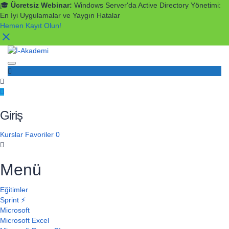
🎓
Ücretsiz Webinar:
Windows Server'da Active Directory Yönetimi:
En İyi Uygulamalar ve Yaygın Hatalar
Hemen Kayıt Olun!
Toggle navigation
Giriş
Kurslar
Favoriler
0
Menü
Eğitimler
Sprint ⚡
Microsoft
Microsoft Excel